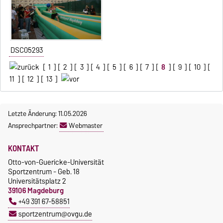
DSC05293
[
1
] [
2
] [
3
] [
4
] [
5
] [
6
] [
7
] [
8
] [
9
] [
10
] [
11
] [
12
] [
13
]
Letzte Änderung: 11.05.2026
Ansprechpartner:
Webmaster
KONTAKT
Otto-von-Guericke-Universität
Sportzentrum - Geb. 18
Universitätsplatz 2
39106 Magdeburg
+49 391 67-58851
sportzentrum@ovgu.de