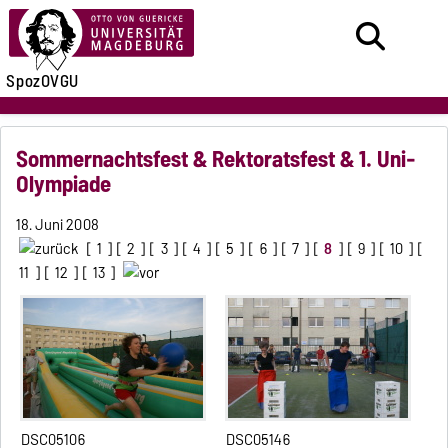
SpozOVGU
Sommernachtsfest & Rektoratsfest & 1. Uni-
Olympiade
18. Juni 2008
[
1
] [
2
] [
3
] [
4
] [
5
] [
6
] [
7
] [
8
] [
9
] [
10
] [
11
] [
12
] [
13
]
DSC05106
DSC05146