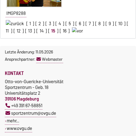
IMGP8288
[
1
] [
2
] [
3
] [
4
] [
5
] [
6
] [
7
] [
8
] [
9
] [
10
] [
11
] [
12
] [
13
] [
14
] [
15
] [
16
]
Letzte Änderung: 11.05.2026
Ansprechpartner:
Webmaster
KONTAKT
Otto-von-Guericke-Universität
Sportzentrum - Geb. 18
Universitätsplatz 2
39106 Magdeburg
+49 391 67-58851
sportzentrum@ovgu.de
mehr…
www.ovgu.de