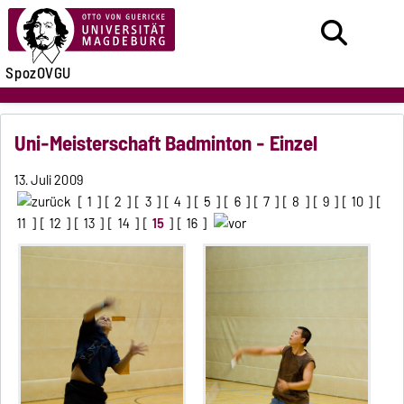
SpozOVGU
Uni-Meisterschaft Badminton - Einzel
13. Juli 2009
[
1
] [
2
] [
3
] [
4
] [
5
] [
6
] [
7
] [
8
] [
9
] [
10
] [
11
] [
12
] [
13
] [
14
] [
15
] [
16
]