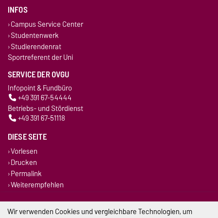
INFOS
Campus Service Center
Studentenwerk
Studierendenrat
Sportreferent der Uni
SERVICE DER OVGU
Infopoint & Fundbüro
+49 391 67-54444
Betriebs- und Stördienst
+49 391 67-51118
DIESE SEITE
Vorlesen
Drucken
Permalink
Weiterempfehlen
Impressum
Wir verwenden Cookies und vergleichbare Technologien, um