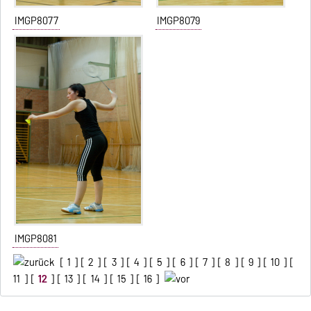
IMGP8077
IMGP8079
IMGP8081
[
1
] [
2
] [
3
] [
4
] [
5
] [
6
] [
7
] [
8
] [
9
] [
10
] [
11
] [
12
] [
13
] [
14
] [
15
] [
16
]