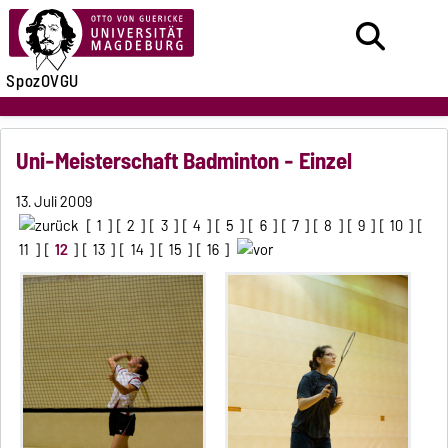
SpozOVGU
Uni-Meisterschaft Badminton - Einzel
13. Juli 2009
[
1
] [
2
] [
3
] [
4
] [
5
] [
6
] [
7
] [
8
] [
9
] [
10
] [
11
] [
12
] [
13
] [
14
] [
15
] [
16
]