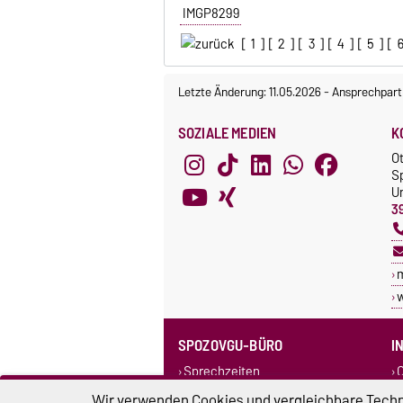
IMGP8299
[
1
] [
2
] [
3
] [
4
] [
5
] [
Letzte Änderung: 11.05.2026
-
Ansprechpart
SOZIALE MEDIEN
K
O
S
Un
3
SPOZOVGU-BÜRO
I
Sprechzeiten
C
Team SpozOVGU
Wir verwenden Cookies und vergleichbare Techno