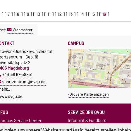
6
] [
7
] [
8
] [
9
] [
10
] [
11
] [
12
] [
13
] [
14
] [
15
] [
16
]
ner:
Webmaster
ONTAKT
CAMPUS
tto-von-Guericke-Universität
portzentrum - Geb. 18
iversitätsplatz 2
9106 Magdeburg
+49 391 67-58851
sportzentrum@ovgu.de
mehr…
Größere Karte anzeigen
www.ovgu.de
NFOS
SERVICE DER OVGU
Infopoint & Fundbüro
ampus Service Center
+49 391 67-54444
Studentenwerk
logien, um unsere Website zuverlässig bereitzustellen, Inhalt