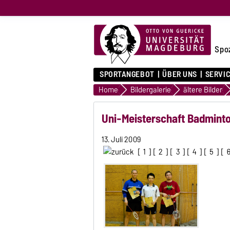
Spo
SPORTANGEBOT
ÜBER UNS
SERVI
Home
Bildergalerie
ältere Bilder
Uni-Meisterschaft Badminto
13. Juli 2009
[
1
] [
2
] [
3
] [
4
] [
5
] [