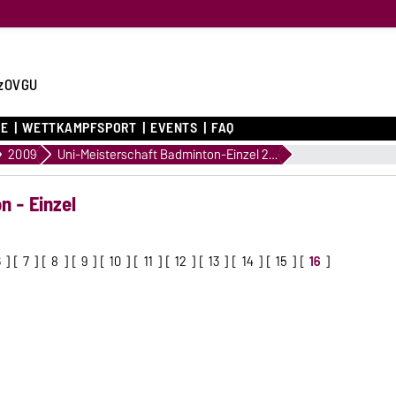
zOVGU
CE
WETTKAMPFSPORT
EVENTS
FAQ
2009
Uni-Meisterschaft Badminton-Einzel 2009
n - Einzel
6
] [
7
] [
8
] [
9
] [
10
] [
11
] [
12
] [
13
] [
14
] [
15
] [
16
]