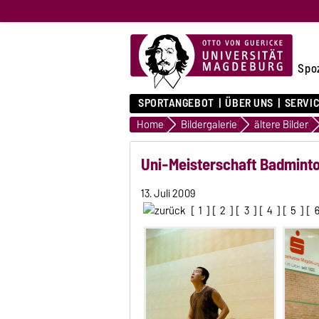
Spo
SPORTANGEBOT
ÜBER UNS
SERVI
Home
Bildergalerie
ältere Bilder
Uni-Meisterschaft Badminto
13. Juli 2009
[
1
] [
2
] [
3
] [
4
] [
5
] [