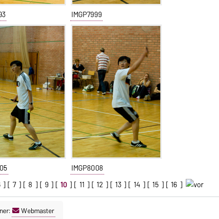
93
IMGP7999
05
IMGP8008
6
] [
7
] [
8
] [
9
] [
10
] [
11
] [
12
] [
13
] [
14
] [
15
] [
16
]
ner:
Webmaster