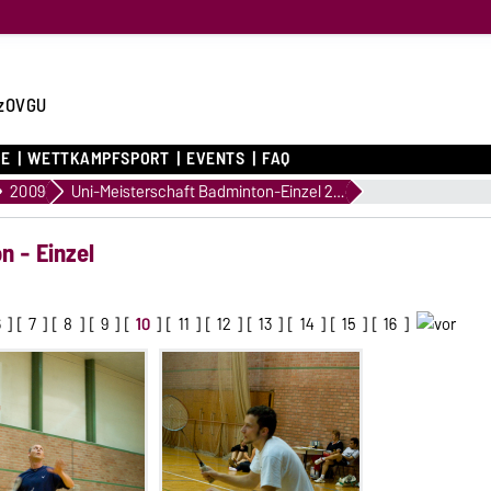
zOVGU
CE
WETTKAMPFSPORT
EVENTS
FAQ
2009
Uni-Meisterschaft Badminton-Einzel 2009
n - Einzel
6
] [
7
] [
8
] [
9
] [
10
] [
11
] [
12
] [
13
] [
14
] [
15
] [
16
]