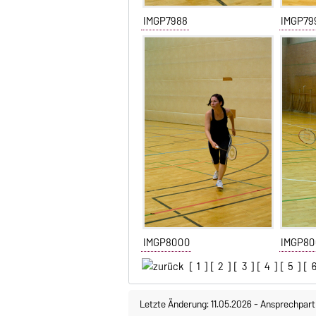
IMGP7988
IMGP79
IMGP8000
IMGP80
[
1
] [
2
] [
3
] [
4
] [
5
] [
Letzte Änderung: 11.05.2026
-
Ansprechpart