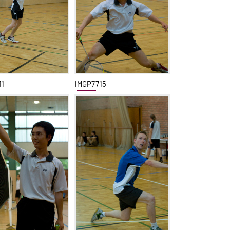
11
IMGP7715