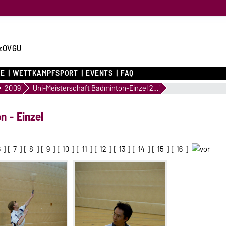
zOVGU
CE
WETTKAMPFSPORT
EVENTS
FAQ
2009
Uni-Meisterschaft Badminton-Einzel 2009
n - Einzel
6
] [
7
] [
8
] [
9
] [
10
] [
11
] [
12
] [
13
] [
14
] [
15
] [
16
]