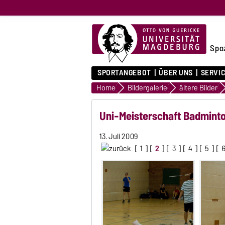
Spo
SPORTANGEBOT
ÜBER UNS
SERVI
Home
Bildergalerie
ältere Bilder
Uni-Meisterschaft Badminto
13. Juli 2009
[
1
] [
2
] [
3
] [
4
] [
5
] [