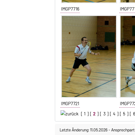
IMGP7716
IMGP77
IMGP7721
IMGP77
[
1
] [
2
] [
3
] [
4
] [
5
] [
Letzte Änderung: 11.05.2026
-
Ansprechpart