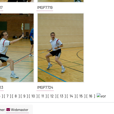
17
IMGP7719
23
IMGP7724
6
] [
7
] [
8
] [
9
] [
10
] [
11
] [
12
] [
13
] [
14
] [
15
] [
16
]
ner:
Webmaster