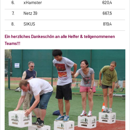
6.
xHamster
620,4
7.
Netz 39
667,5
8.
SIKUS
819,4
Ein herzliches Dankeschön an alle Helfer & teilgenommenen
Teams!!!