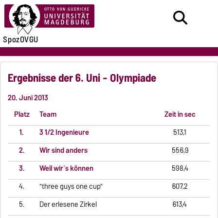
SpozOVGU
Ergebnisse der 6. Uni - Olympiade
20. Juni 2013
Platz
Team
Zeit in sec
1.
3 1/2 Ingenieure
513,1
2.
Wir sind anders
556,9
3.
Weil wir´s können
598,4
4.
"three guys one cup"
607,2
5.
Der erlesene Zirkel
613,4