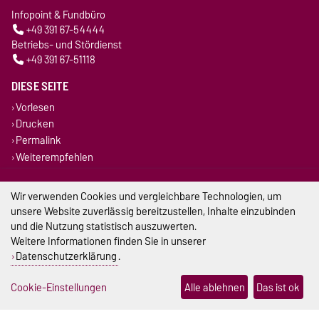
Infopoint & Fundbüro
+49 391 67-54444
Betriebs- und Stördienst
+49 391 67-51118
DIESE SEITE
Vorlesen
Drucken
Permalink
Weiterempfehlen
Impressum
Wir verwenden Cookies und vergleichbare Technologien, um
unsere Website zuverlässig bereitzustellen, Inhalte einzubinden
Datenschutz
und die Nutzung statistisch auszuwerten.
Weitere Informationen finden Sie in unserer
Barrierefreiheit
Datenschutzerklärung
.
Cookie-Einstellungen
Cookie-Einstellungen
Alle ablehnen
Das ist ok
Sitemap