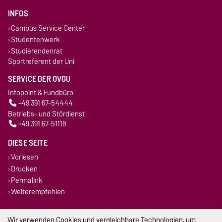
INFOS
Campus Service Center
Studentenwerk
Studierendenrat
Sportreferent der Uni
SERVICE DER OVGU
Infopoint & Fundbüro
+49 391 67-54444
Betriebs- und Stördienst
+49 391 67-51118
DIESE SEITE
Vorlesen
Drucken
Permalink
Weiterempfehlen
Impressum
Wir verwenden Cookies und vergleichbare Technologien, um