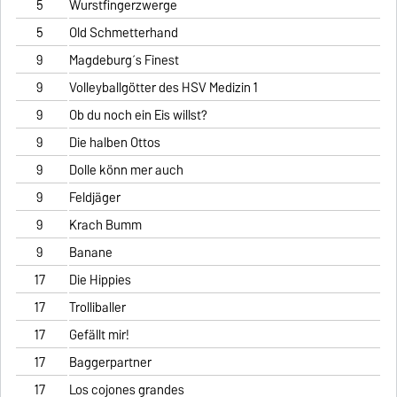
5
Wurstfingerzwerge
5
Old Schmetterhand
9
Magdeburg´s Finest
9
Volleyballgötter des HSV Medizin 1
9
Ob du noch ein Eis willst?
9
Die halben Ottos
9
Dolle könn mer auch
9
Feldjäger
9
Krach Bumm
9
Banane
17
Die Hippies
17
Trolliballer
17
Gefällt mir!
17
Baggerpartner
17
Los cojones grandes