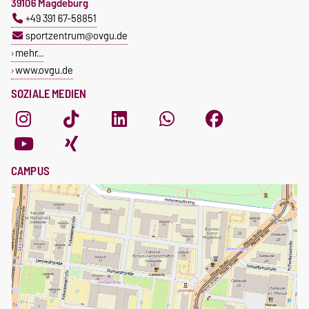
39106 Magdeburg
+49 391 67-58851
sportzentrum@ovgu.de
mehr…
www.ovgu.de
SOZIALE MEDIEN
CAMPUS