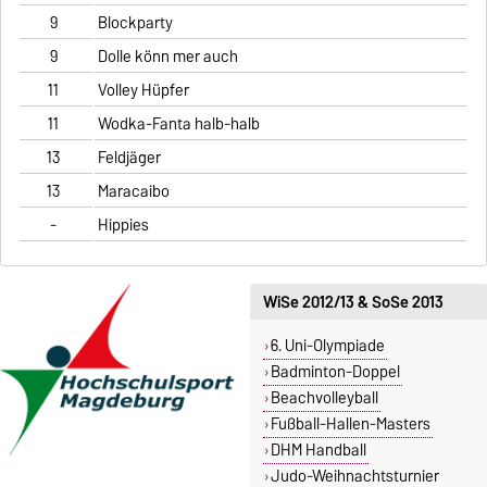
9
Blockparty
9
Dolle könn mer auch
11
Volley Hüpfer
11
Wodka-Fanta halb-halb
13
Feldjäger
13
Maracaibo
-
Hippies
WiSe 2012/13 & SoSe 2013
6. Uni-Olympiade
Badminton-Doppel
Beachvolleyball
Fußball-Hallen-Masters
DHM Handball
Judo-Weihnachtsturnier