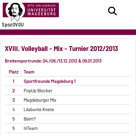
SpozOVGU
XVIII. Volleyball - Mix - Turnier 2012/2013
Breitensportrunde: 04./06./13.12.2012 & 09.01.2013
Platz
Team
1
Sportfreunde Magdeburg 1
2
PopUp Blocker
3
Magdeburger Mix
4
Lilabunte Knete
5
Bäm!?
5
InTeam