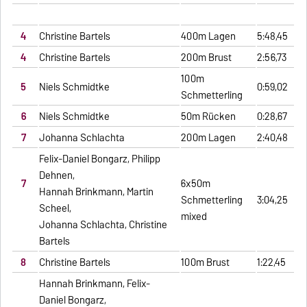
4
Christine Bartels
400m Lagen
5:48,45
4
Christine Bartels
200m Brust
2:56,73
100m
5
Niels Schmidtke
0:59,02
Schmetterling
6
Niels Schmidtke
50m Rücken
0:28,67
7
Johanna Schlachta
200m Lagen
2:40,48
Felix-Daniel Bongarz, Philipp
Dehnen,
7
6x50m
Hannah Brinkmann, Martin
Schmetterling
3:04,25
Scheel,
mixed
Johanna Schlachta, Christine
Bartels
8
Christine Bartels
100m Brust
1:22,45
Hannah Brinkmann, Felix-
Daniel Bongarz,