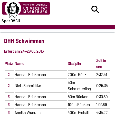
SpozOVGU
DHM Schwimmen
Erfurt am 24.-26.05.2013
Zeit in
Platz
Name
Disziplin
sec
2
Hannah Brinkmann
200m Rücken
2:32,51
50m
2
Niels Schmidtke
0:25,35
Schmetterling
3
Hannah Brinkmann
50m Rücken
0:30,89
3
Hannah Brinkmann
100m Rücken
1:09,69
3
Annika Wunram
400m Freistil
4:35,22