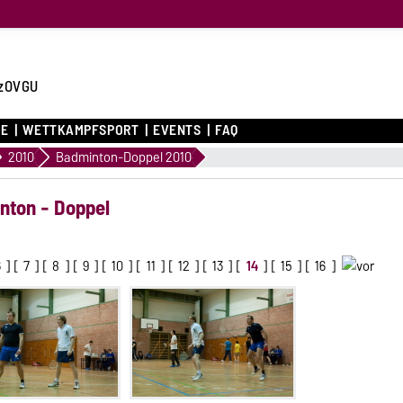
zOVGU
CE
WETTKAMPFSPORT
EVENTS
FAQ
2010
Badminton-Doppel 2010
nton - Doppel
6
] [
7
] [
8
] [
9
] [
10
] [
11
] [
12
] [
13
] [
14
] [
15
] [
16
]