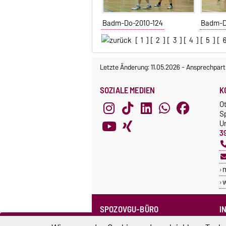
Badm-Do-2010-124
Badm-D
[
1
] [
2
] [
3
] [
4
] [
5
] [
Letzte Änderung: 11.05.2026
-
Ansprechpart
SOZIALE MEDIEN
K
O
S
Un
3
SPOZOVGU-BÜRO
I
Sprechzeiten
C