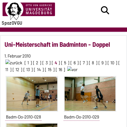
SpozOVGU
Uni-Meisterschaft im Badminton - Doppel
1. Februar 2010
[
1
] [
2
] [
3
] [
4
] [
5
] [
6
] [
7
] [
8
] [
9
] [
10
] [
11
] [
12
] [
13
] [
14
] [
15
] [
16
]
Badm-Do-2010-028
Badm-Do-2010-029