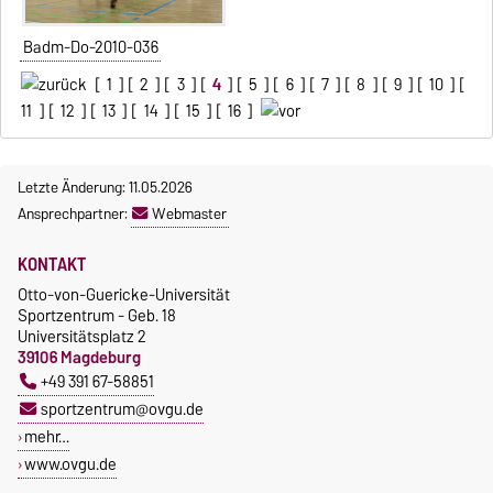
Badm-Do-2010-036
[
1
] [
2
] [
3
] [
4
] [
5
] [
6
] [
7
] [
8
] [
9
] [
10
] [
11
] [
12
] [
13
] [
14
] [
15
] [
16
]
Letzte Änderung: 11.05.2026
Ansprechpartner:
Webmaster
KONTAKT
Otto-von-Guericke-Universität
Sportzentrum - Geb. 18
Universitätsplatz 2
39106 Magdeburg
+49 391 67-58851
sportzentrum@ovgu.de
mehr…
www.ovgu.de