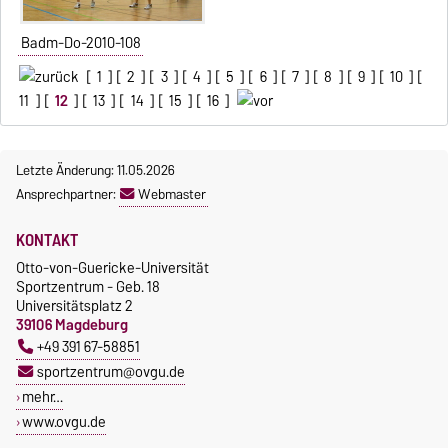
Badm-Do-2010-108
[
1
] [
2
] [
3
] [
4
] [
5
] [
6
] [
7
] [
8
] [
9
] [
10
] [
11
] [
12
] [
13
] [
14
] [
15
] [
16
]
Letzte Änderung: 11.05.2026
Ansprechpartner:
Webmaster
KONTAKT
Otto-von-Guericke-Universität
Sportzentrum - Geb. 18
Universitätsplatz 2
39106 Magdeburg
+49 391 67-58851
sportzentrum@ovgu.de
mehr…
www.ovgu.de