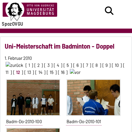
SpozOVGU
Uni-Meisterschaft im Badminton - Doppel
1. Februar 2010
[
1
] [
2
] [
3
] [
4
] [
5
] [
6
] [
7
] [
8
] [
9
] [
10
] [
11
] [
12
] [
13
] [
14
] [
15
] [
16
]
Badm-Do-2010-100
Badm-Do-2010-101