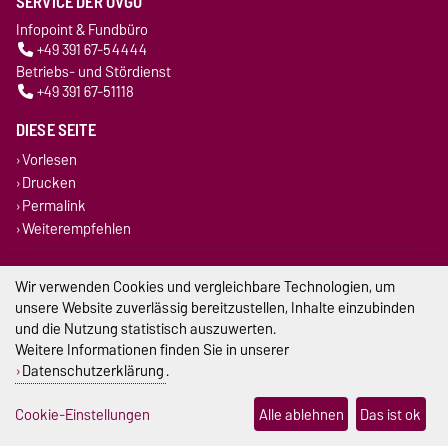
SERVICE DER OVGU
Infopoint & Fundbüro
+49 391 67-54444
Betriebs- und Stördienst
+49 391 67-51118
DIESE SEITE
Vorlesen
Drucken
Permalink
Weiterempfehlen
Impressum
Wir verwenden Cookies und vergleichbare Technologien, um
unsere Website zuverlässig bereitzustellen, Inhalte einzubinden
Datenschutz
und die Nutzung statistisch auszuwerten.
Weitere Informationen finden Sie in unserer
Barrierefreiheit
Datenschutzerklärung
.
Cookie-Einstellungen
Cookie-Einstellungen
Alle ablehnen
Das ist ok
Sitemap