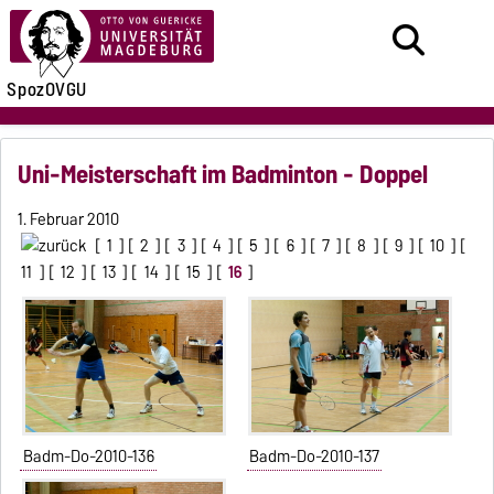
SpozOVGU
Uni-Meisterschaft im Badminton - Doppel
1. Februar 2010
[
1
] [
2
] [
3
] [
4
] [
5
] [
6
] [
7
] [
8
] [
9
] [
10
] [
11
] [
12
] [
13
] [
14
] [
15
] [
16
]
Badm-Do-2010-136
Badm-Do-2010-137