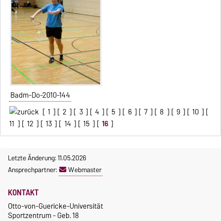
Badm-Do-2010-144
[
1
] [
2
] [
3
] [
4
] [
5
] [
6
] [
7
] [
8
] [
9
] [
10
] [
11
] [
12
] [
13
] [
14
] [
15
] [
16
]
Letzte Änderung: 11.05.2026
Ansprechpartner:
Webmaster
KONTAKT
Otto-von-Guericke-Universität
Sportzentrum - Geb. 18