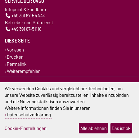
SERVICE DER OVGU
Infopoint & Fundbüro
+49 391 67-54444
Betriebs- und Stördienst
+49 391 67-51118
DIESE SEITE
Vorlesen
Drucken
Permalink
Weiterempfehlen
Impressum
Wir verwenden Cookies und vergleichbare Technologien, um
unsere Website zuverlässig bereitzustellen, Inhalte einzubinden
Datenschutz
und die Nutzung statistisch auszuwerten.
Weitere Informationen finden Sie in unserer
Barrierefreiheit
Datenschutzerklärung
.
Cookie-Einstellungen
Cookie-Einstellungen
Alle ablehnen
Das ist ok
Sitemap