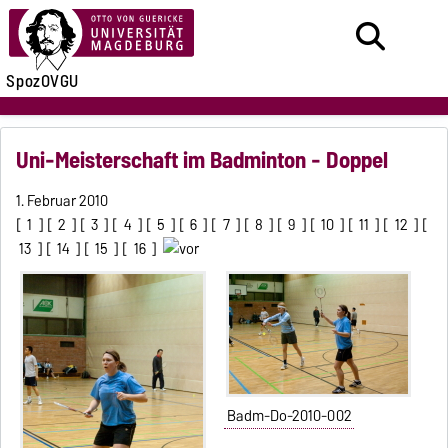
SpozOVGU
Uni-Meisterschaft im Badminton - Doppel
1. Februar 2010
[
1
] [
2
] [
3
] [
4
] [
5
] [
6
] [
7
] [
8
] [
9
] [
10
] [
11
] [
12
] [
13
] [
14
] [
15
] [
16
]
Badm-Do-2010-002