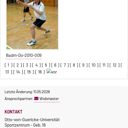
Badm-Do-2010-009
[
1
] [
2
] [
3
] [
4
] [
5
] [
6
] [
7
] [
8
] [
9
] [
10
] [
11
] [
12
] [
13
] [
14
] [
15
] [
16
]
Letzte Änderung: 11.05.2026
Ansprechpartner:
Webmaster
KONTAKT
Otto-von-Guericke-Universität
Sportzentrum - Geb. 18