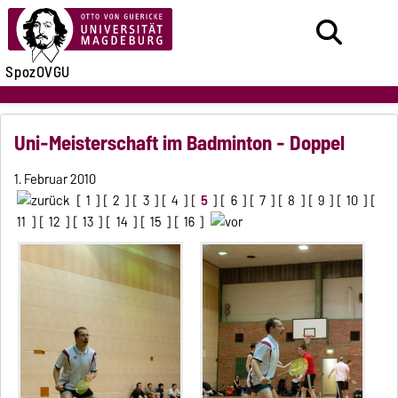
SpozOVGU
Uni-Meisterschaft im Badminton - Doppel
1. Februar 2010
[
1
] [
2
] [
3
] [
4
] [
5
] [
6
] [
7
] [
8
] [
9
] [
10
] [
11
] [
12
] [
13
] [
14
] [
15
] [
16
]