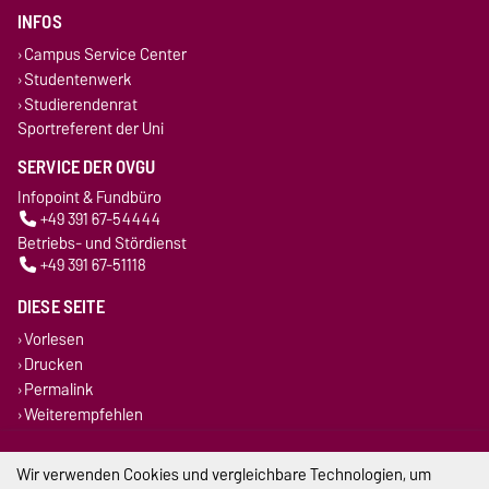
INFOS
Campus Service Center
Studentenwerk
Studierendenrat
Sportreferent der Uni
SERVICE DER OVGU
Infopoint & Fundbüro
+49 391 67-54444
Betriebs- und Stördienst
+49 391 67-51118
DIESE SEITE
Vorlesen
Drucken
Permalink
Weiterempfehlen
Impressum
Wir verwenden Cookies und vergleichbare Technologien, um