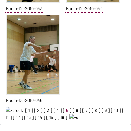
Badm-Do-2010-043
Badm-Do-2010-044
Badm-Do-2010-045
[
1
] [
2
] [
3
] [
4
] [
5
] [
6
] [
7
] [
8
] [
9
] [
10
] [
11
] [
12
] [
13
] [
14
] [
15
] [
16
]