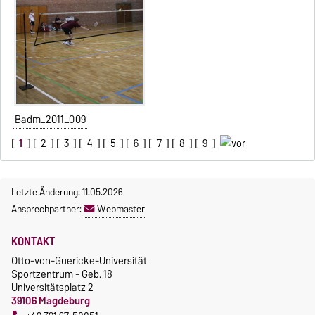
Badm_2011_009
[
1
] [
2
] [
3
] [
4
] [
5
] [
6
] [
7
] [
8
] [
9
]
Letzte Änderung: 11.05.2026
Ansprechpartner:
Webmaster
KONTAKT
Otto-von-Guericke-Universität
Sportzentrum - Geb. 18
Universitätsplatz 2
39106 Magdeburg