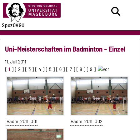
SpozOVGU
Uni-Meisterschaften im Badminton - Einzel
11. Juli 2011
[
1
] [
2
] [
3
] [
4
] [
5
] [
6
] [
7
] [
8
] [
9
]
Badm_2011_001
Badm_2011_002