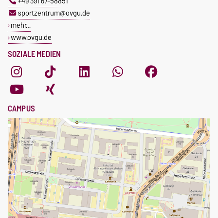
+49 391 67-58851
sportzentrum@ovgu.de
mehr…
www.ovgu.de
SOZIALE MEDIEN
CAMPUS