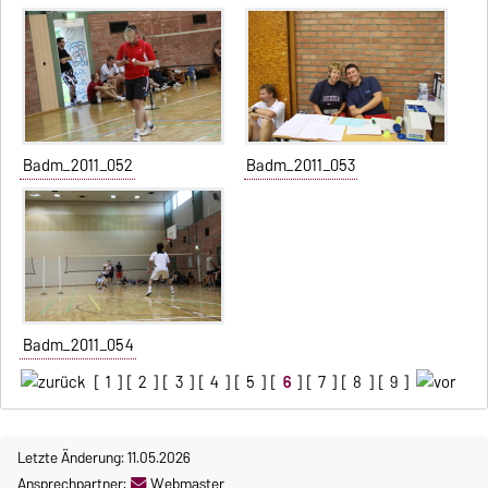
Badm_2011_052
Badm_2011_053
Badm_2011_054
[
1
] [
2
] [
3
] [
4
] [
5
] [
6
] [
7
] [
8
] [
9
]
Letzte Änderung: 11.05.2026
Ansprechpartner:
Webmaster