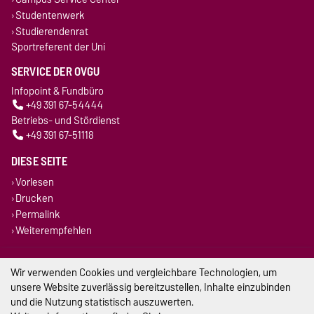
Studentenwerk
Studierendenrat
Sportreferent der Uni
SERVICE DER OVGU
Infopoint & Fundbüro
+49 391 67-54444
Betriebs- und Stördienst
+49 391 67-51118
DIESE SEITE
Vorlesen
Drucken
Permalink
Weiterempfehlen
Impressum
Wir verwenden Cookies und vergleichbare Technologien, um
unsere Website zuverlässig bereitzustellen, Inhalte einzubinden
Datenschutz
und die Nutzung statistisch auszuwerten.