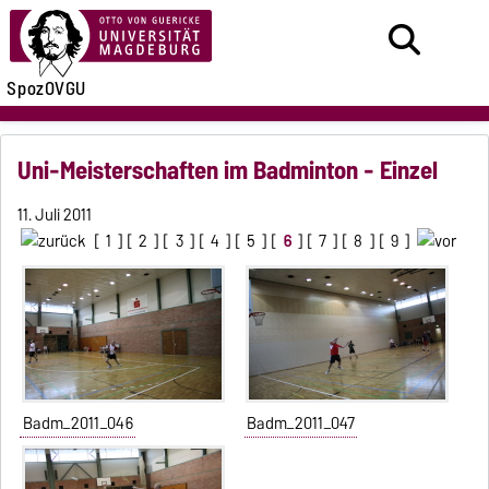
SpozOVGU
Uni-Meisterschaften im Badminton - Einzel
11. Juli 2011
[
1
] [
2
] [
3
] [
4
] [
5
] [
6
] [
7
] [
8
] [
9
]
Badm_2011_046
Badm_2011_047