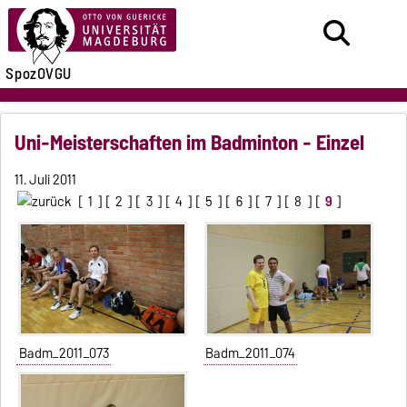
SpozOVGU
Uni-Meisterschaften im Badminton - Einzel
11. Juli 2011
[
1
] [
2
] [
3
] [
4
] [
5
] [
6
] [
7
] [
8
] [
9
]
Badm_2011_073
Badm_2011_074