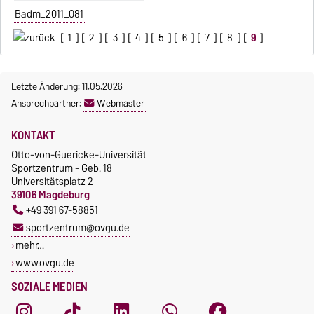
Badm_2011_081
[
1
] [
2
] [
3
] [
4
] [
5
] [
6
] [
7
] [
8
] [
9
]
Letzte Änderung: 11.05.2026
Ansprechpartner:
Webmaster
KONTAKT
Otto-von-Guericke-Universität
Sportzentrum - Geb. 18
Universitätsplatz 2
39106 Magdeburg
+49 391 67-58851
sportzentrum@ovgu.de
mehr…
www.ovgu.de
SOZIALE MEDIEN