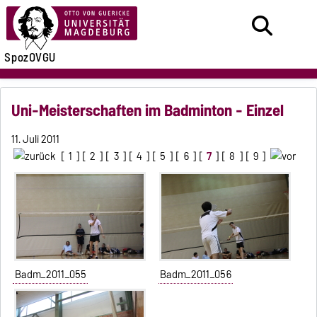
SpozOVGU
Uni-Meisterschaften im Badminton - Einzel
11. Juli 2011
[
1
] [
2
] [
3
] [
4
] [
5
] [
6
] [
7
] [
8
] [
9
]
Badm_2011_055
Badm_2011_056