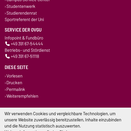
Studentenwerk
Studierendenrat
Sportreferent der Uni
SERVICE DER OVGU
Infopoint & Fundbüro
+49 391 67-54444
Betriebs- und Stördienst
+49 391 67-51118
DIESE SEITE
Vorlesen
Drucken
Permalink
Weiterempfehlen
Impressum
Wir verwenden Cookies und vergleichbare Technologien, um
unsere Website zuverlässig bereitzustellen, Inhalte einzubinden
Datenschutz
und die Nutzung statistisch auszuwerten.