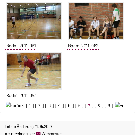
Badm_2011_061
Badm_2011_062
Badm_2011_063
[
1
] [
2
] [
3
] [
4
] [
5
] [
6
] [
7
] [
8
] [
9
]
Letzte Änderung: 11.05.2026
Ansprechpartner:
Webmaster