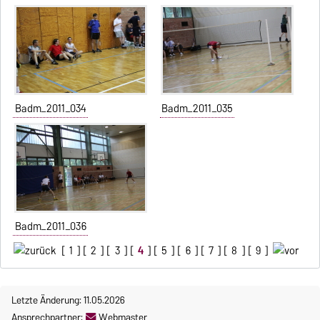
Badm_2011_034
Badm_2011_035
Badm_2011_036
[
1
] [
2
] [
3
] [
4
] [
5
] [
6
] [
7
] [
8
] [
9
]
Letzte Änderung: 11.05.2026
Ansprechpartner:
Webmaster