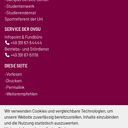
Studentenwerk
Studierendenrat
Sportreferent der Uni
SERVICE DER OVGU
Infopoint & Fundbüro
+49 391 67-54444
Betriebs- und Stördienst
+49 391 67-51118
DIESE SEITE
Vorlesen
Drucken
Permalink
Weiterempfehlen
Impressum
Wir verwenden Cookies und vergleichbare Technologien, um
unsere Website zuverlässig bereitzustellen, Inhalte einzubinden
Datenschutz
und die Nutzung statistisch auszuwerten.