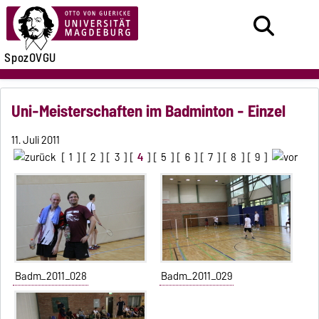
SpozOVGU
Uni-Meisterschaften im Badminton - Einzel
11. Juli 2011
[
1
] [
2
] [
3
] [
4
] [
5
] [
6
] [
7
] [
8
] [
9
]
Badm_2011_028
Badm_2011_029