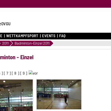
zOVGU
CE
WETTKAMPFSPORT
EVENTS
FAQ
2011
Badminton-Einzel 2011
minton - Einzel
6
] [
7
] [
8
] [
9
]