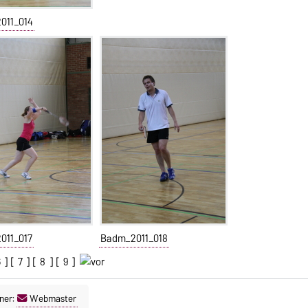
011_014
011_017
Badm_2011_018
6
] [
7
] [
8
] [
9
]
ner:
Webmaster