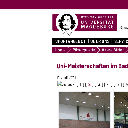
Spo
SPORTANGEBOT
ÜBER UNS
SERVI
Home
Bildergalerie
ältere Bilder
Uni-Meisterschaften im Bad
11. Juli 2011
[
1
] [
2
] [
3
] [
4
] [
5
] [