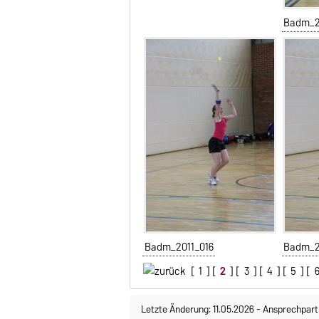
Badm_2
Badm_2011_016
Badm_2
[
1
] [
2
] [
3
] [
4
] [
5
] [
Letzte Änderung: 11.05.2026
-
Ansprechpart