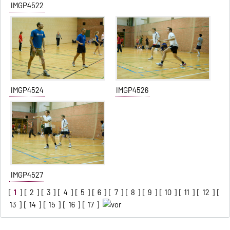
IMGP4522
IMGP4524
IMGP4526
IMGP4527
[
1
] [
2
] [
3
] [
4
] [
5
] [
6
] [
7
] [
8
] [
9
] [
10
] [
11
] [
12
] [
13
] [
14
] [
15
] [
16
] [
17
]