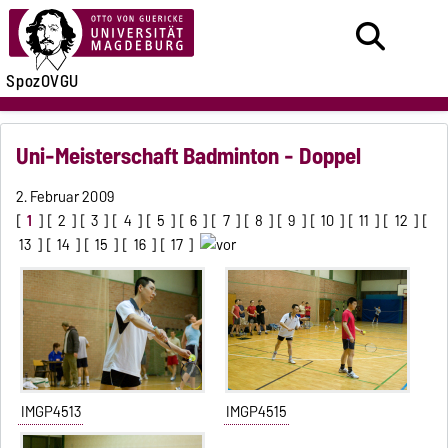
SpozOVGU
Uni-Meisterschaft Badminton - Doppel
2. Februar 2009
[
1
] [
2
] [
3
] [
4
] [
5
] [
6
] [
7
] [
8
] [
9
] [
10
] [
11
] [
12
] [
13
] [
14
] [
15
] [
16
] [
17
]
IMGP4513
IMGP4515