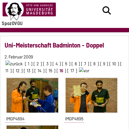
SpozOVGU
Uni-Meisterschaft Badminton - Doppel
2. Februar 2009
[
1
] [
2
] [
3
] [
4
] [
5
] [
6
] [
7
] [
8
] [
9
] [
10
] [
11
] [
12
] [
13
] [
14
] [
15
] [
16
] [
17
]
IMGP4894
IMGP4895