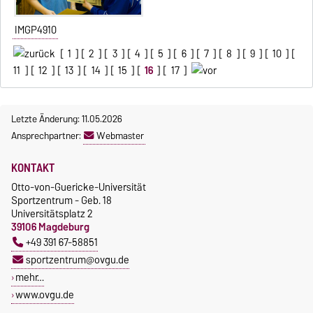
IMGP4910
[
1
] [
2
] [
3
] [
4
] [
5
] [
6
] [
7
] [
8
] [
9
] [
10
] [
11
] [
12
] [
13
] [
14
] [
15
] [
16
] [
17
]
Letzte Änderung: 11.05.2026
Ansprechpartner:
Webmaster
KONTAKT
Otto-von-Guericke-Universität
Sportzentrum - Geb. 18
Universitätsplatz 2
39106 Magdeburg
+49 391 67-58851
sportzentrum@ovgu.de
mehr…
www.ovgu.de