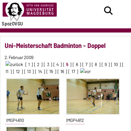
SpozOVGU
Uni-Meisterschaft Badminton - Doppel
2. Februar 2009
[
1
] [
2
] [
3
] [
4
] [
5
] [
6
] [
7
] [
8
] [
9
] [
10
] [
11
] [
12
] [
13
] [
14
] [
15
] [
16
] [
17
]
IMGP4610
IMGP4612