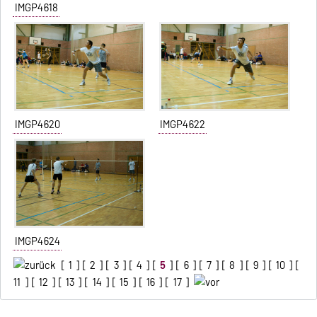
IMGP4618
IMGP4620
IMGP4622
IMGP4624
[
1
] [
2
] [
3
] [
4
] [
5
] [
6
] [
7
] [
8
] [
9
] [
10
] [
11
] [
12
] [
13
] [
14
] [
15
] [
16
] [
17
]