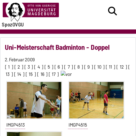
SpozOVGU
Uni-Meisterschaft Badminton - Doppel
2. Februar 2009
[
1
] [
2
] [
3
] [
4
] [
5
] [
6
] [
7
] [
8
] [
9
] [
10
] [
11
] [
12
] [
13
] [
14
] [
15
] [
16
] [
17
]
IMGP4513
IMGP4515