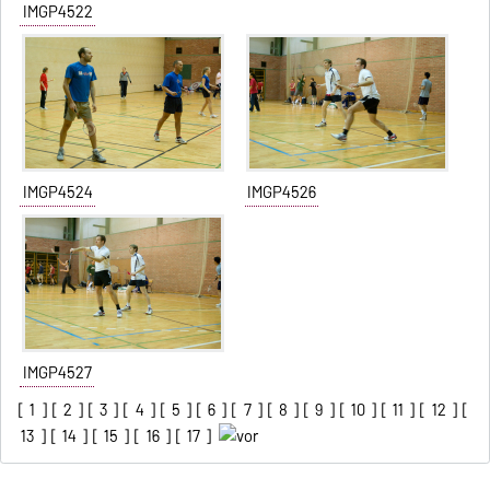
IMGP4522
IMGP4524
IMGP4526
IMGP4527
[
1
] [
2
] [
3
] [
4
] [
5
] [
6
] [
7
] [
8
] [
9
] [
10
] [
11
] [
12
] [
13
] [
14
] [
15
] [
16
] [
17
]