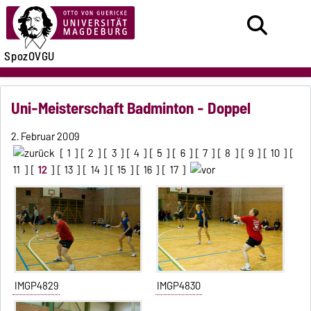
SpozOVGU
Uni-Meisterschaft Badminton - Doppel
2. Februar 2009
[
1
] [
2
] [
3
] [
4
] [
5
] [
6
] [
7
] [
8
] [
9
] [
10
] [
11
] [
12
] [
13
] [
14
] [
15
] [
16
] [
17
]
IMGP4829
IMGP4830