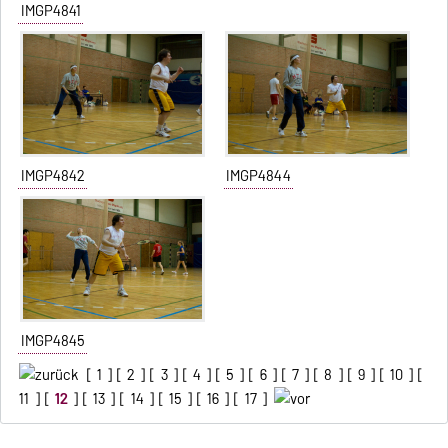
IMGP4841
IMGP4842
IMGP4844
IMGP4845
[
1
] [
2
] [
3
] [
4
] [
5
] [
6
] [
7
] [
8
] [
9
] [
10
] [
11
] [
12
] [
13
] [
14
] [
15
] [
16
] [
17
]