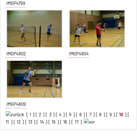
IMGP4799
IMGP4802
IMGP4804
IMGP4809
[
1
] [
2
] [
3
] [
4
] [
5
] [
6
] [
7
] [
8
] [
9
] [
10
] [
11
] [
12
] [
13
] [
14
] [
15
] [
16
] [
17
]