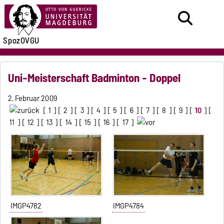
SpozOVGU
Uni-Meisterschaft Badminton - Doppel
2. Februar 2009
[
1
] [
2
] [
3
] [
4
] [
5
] [
6
] [
7
] [
8
] [
9
] [
10
] [
11
] [
12
] [
13
] [
14
] [
15
] [
16
] [
17
]
IMGP4782
IMGP4784