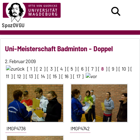
SpozOVGU
Uni-Meisterschaft Badminton - Doppel
2. Februar 2009
[
1
] [
2
] [
3
] [
4
] [
5
] [
6
] [
7
] [
8
] [
9
] [
10
] [
11
] [
12
] [
13
] [
14
] [
15
] [
16
] [
17
]
IMGP4736
IMGP4742