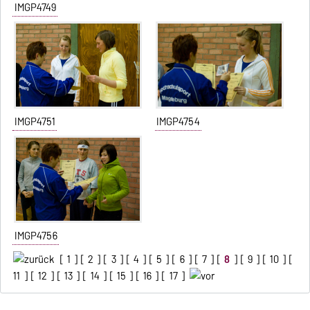
IMGP4749
IMGP4751
IMGP4754
IMGP4756
[
1
] [
2
] [
3
] [
4
] [
5
] [
6
] [
7
] [
8
] [
9
] [
10
] [
11
] [
12
] [
13
] [
14
] [
15
] [
16
] [
17
]