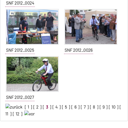
SNF 2012_0024
SNF 2012_0025
SNF 2012_0026
SNF 2012_0027
[
1
] [
2
] [
3
] [
4
] [
5
] [
6
] [
7
] [
8
] [
9
] [
10
] [
11
] [
12
]