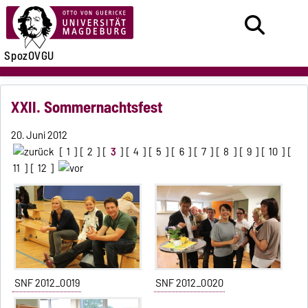
SpozOVGU
XXII. Sommernachtsfest
20. Juni 2012
[
1
] [
2
] [
3
] [
4
] [
5
] [
6
] [
7
] [
8
] [
9
] [
10
] [
11
] [
12
]
SNF 2012_0019
SNF 2012_0020