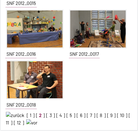
SNF 2012_0015
SNF 2012_0016
SNF 2012_0017
SNF 2012_0018
[
1
] [
2
] [
3
] [
4
] [
5
] [
6
] [
7
] [
8
] [
9
] [
10
] [
11
] [
12
]