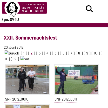
SpozOVGU
XXII. Sommernachtsfest
20. Juni 2012
[
1
] [
2
] [
3
] [
4
] [
5
] [
6
] [
7
] [
8
] [
9
] [
10
] [
11
] [
12
]
SNF 2012_0010
SNF 2012_0011