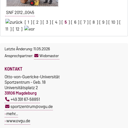
SNF 2012_0045
[
1
] [
2
] [
3
] [
4
] [
5
] [
6
] [
7
] [
8
] [
9
] [
10
] [
11
] [
12
]
Letzte Änderung: 11.05.2026
Ansprechpartner:
Webmaster
KONTAKT
Otto-von-Guericke-Universität
Sportzentrum - Geb. 18
Universitätsplatz 2
39106 Magdeburg
+49 391 67-58851
sportzentrum@ovgu.de
mehr…
www.ovgu.de