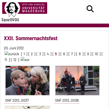
SpozOVGU
XXII. Sommernachtsfest
20. Juni 2012
[
1
] [
2
] [
3
] [
4
] [
5
] [
6
] [
7
] [
8
] [
9
] [
10
] [
11
] [
12
]
SNF 2012_0037
SNF 2012_0038