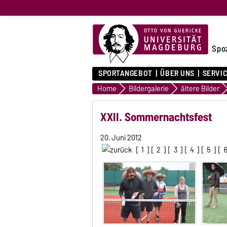
Spo
SPORTANGEBOT
ÜBER UNS
SERVI
Home
Bildergalerie
ältere Bilder
XXII. Sommernachtsfest
20. Juni 2012
[
1
] [
2
] [
3
] [
4
] [
5
] [