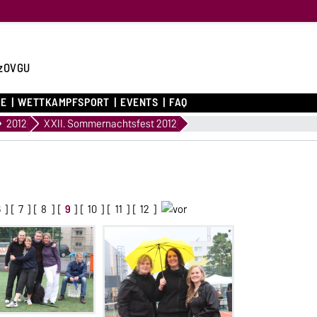
zOVGU
CE
WETTKAMPFSPORT
EVENTS
FAQ
2012
XXII. Sommernachtsfest 2012
6
] [
7
] [
8
] [
9
] [
10
] [
11
] [
12
]