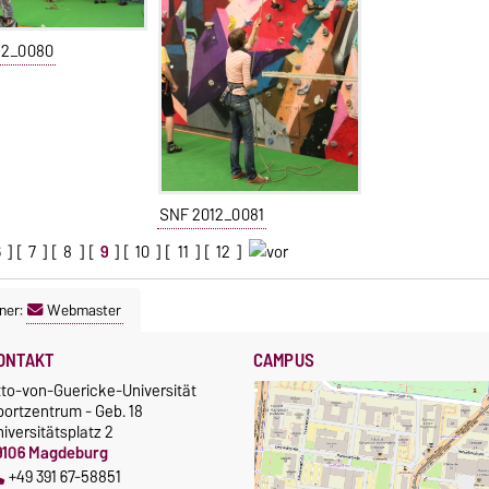
12_0080
SNF 2012_0081
6
] [
7
] [
8
] [
9
] [
10
] [
11
] [
12
]
ner:
Webmaster
ONTAKT
CAMPUS
tto-von-Guericke-Universität
portzentrum - Geb. 18
iversitätsplatz 2
9106 Magdeburg
+49 391 67-58851