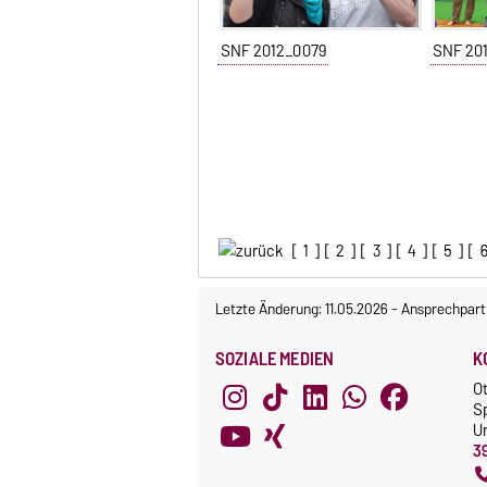
SNF 2012_0079
SNF 20
[
1
] [
2
] [
3
] [
4
] [
5
] [
Letzte Änderung: 11.05.2026
-
Ansprechpart
SOZIALE MEDIEN
K
O
S
Un
3