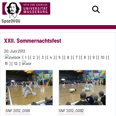
SpozOVGU
XXII. Sommernachtsfest
20. Juni 2012
[
1
] [
2
] [
3
] [
4
] [
5
] [
6
] [
7
] [
8
] [
9
] [
10
] [
11
] [
12
]
SNF 2012_0091
SNF 2012_0092