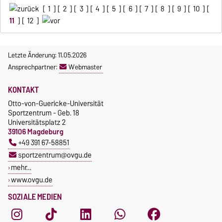
[
1
] [
2
] [
3
] [
4
] [
5
] [
6
] [
7
] [
8
] [
9
] [
10
] [
11
] [
12
]
Letzte Änderung: 11.05.2026
Ansprechpartner:
Webmaster
KONTAKT
Otto-von-Guericke-Universität
Sportzentrum - Geb. 18
Universitätsplatz 2
39106 Magdeburg
+49 391 67-58851
sportzentrum@ovgu.de
mehr…
www.ovgu.de
SOZIALE MEDIEN