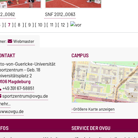
12_0062
SNF 2012_0063
6
] [
7
] [
8
] [
9
] [
10
] [
11
] [
12
]
ner:
Webmaster
ONTAKT
CAMPUS
tto-von-Guericke-Universität
portzentrum - Geb. 18
iversitätsplatz 2
9106 Magdeburg
+49 391 67-58851
sportzentrum@ovgu.de
mehr…
Größere Karte anzeigen
www.ovgu.de
NFOS
SERVICE DER OVGU
Infopoint & Fundbüro
ampus Service Center