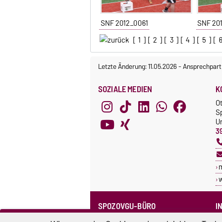
SNF 2012_0061
SNF 20
[
1
] [
2
] [
3
] [
4
] [
5
] [
Letzte Änderung: 11.05.2026
-
Ansprechpart
SOZIALE MEDIEN
K
O
S
Un
3
SPOZOVGU-BÜRO
I
Sprechzeiten
C