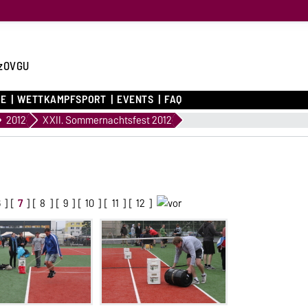
zOVGU
CE
WETTKAMPFSPORT
EVENTS
FAQ
2012
XXII. Sommernachtsfest 2012
6
] [
7
] [
8
] [
9
] [
10
] [
11
] [
12
]