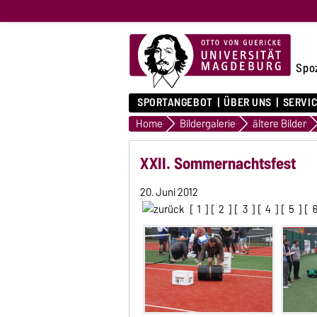
Spo
SPORTANGEBOT
ÜBER UNS
SERVI
Home
Bildergalerie
ältere Bilder
XXII. Sommernachtsfest
20. Juni 2012
[
1
] [
2
] [
3
] [
4
] [
5
] [