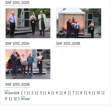
SNF 2012_0033
SNF 2012_0034
SNF 2012_0035
SNF 2012_0036
[
1
] [
2
] [
3
] [
4
] [
5
] [
6
] [
7
] [
8
] [
9
] [
10
] [
11
] [
12
]