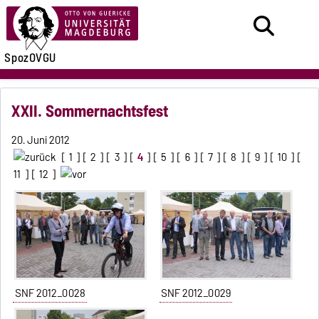
SpozOVGU
XXII. Sommernachtsfest
20. Juni 2012
[
1
] [
2
] [
3
] [
4
] [
5
] [
6
] [
7
] [
8
] [
9
] [
10
] [
11
] [
12
]
SNF 2012_0028
SNF 2012_0029