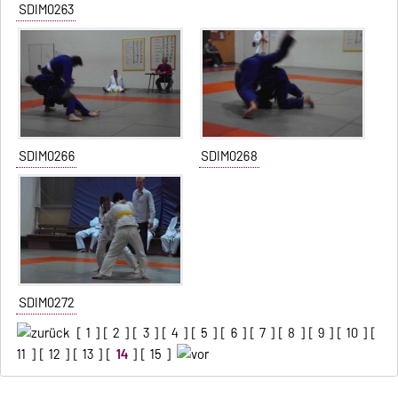
SDIM0263
SDIM0266
SDIM0268
SDIM0272
[
1
] [
2
] [
3
] [
4
] [
5
] [
6
] [
7
] [
8
] [
9
] [
10
] [
11
] [
12
] [
13
] [
14
] [
15
]