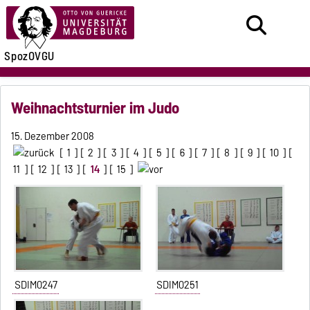
SpozOVGU
Weihnachtsturnier im Judo
15. Dezember 2008
[
1
] [
2
] [
3
] [
4
] [
5
] [
6
] [
7
] [
8
] [
9
] [
10
] [
11
] [
12
] [
13
] [
14
] [
15
]
SDIM0247
SDIM0251