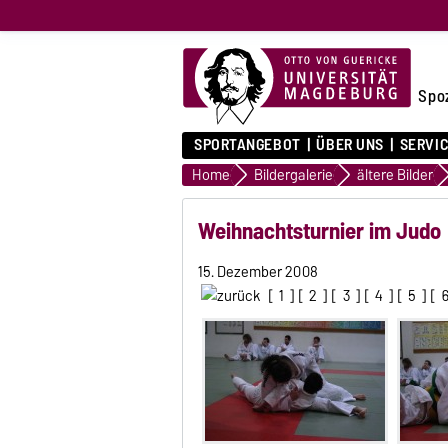
Spo
SPORTANGEBOT
ÜBER UNS
SERVI
Home
Bildergalerie
ältere Bilder
Weihnachtsturnier im Judo
15. Dezember 2008
[
1
] [
2
] [
3
] [
4
] [
5
] [