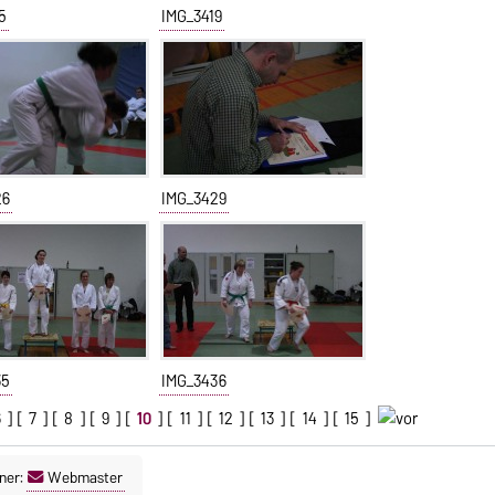
5
IMG_3419
26
IMG_3429
35
IMG_3436
6
] [
7
] [
8
] [
9
] [
10
] [
11
] [
12
] [
13
] [
14
] [
15
]
ner:
Webmaster