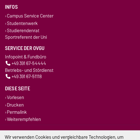
INFOS
Campus Service Center
Studentenwerk
Studierendenrat
Sportreferent der Uni
SERVICE DER OVGU
Infopoint & Fundbüro
+49 391 67-54444
Betriebs- und Stördienst
+49 391 67-51118
DIESE SEITE
Vorlesen
Drucken
Permalink
Weiterempfehlen
Impressum
Wir verwenden Cookies und vergleichbare Technologien, um