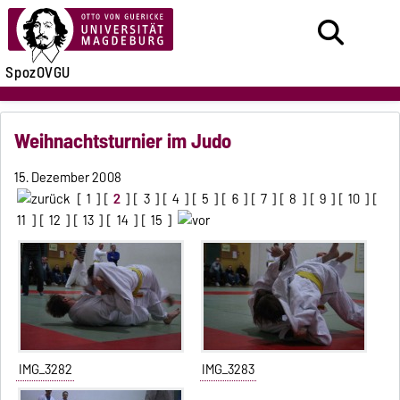
SpozOVGU
Weihnachtsturnier im Judo
15. Dezember 2008
[
1
] [
2
] [
3
] [
4
] [
5
] [
6
] [
7
] [
8
] [
9
] [
10
] [
11
] [
12
] [
13
] [
14
] [
15
]
IMG_3282
IMG_3283