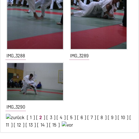
IMG_3288
IMG_3289
IMG_3290
[
1
] [
2
] [
3
] [
4
] [
5
] [
6
] [
7
] [
8
] [
9
] [
10
] [
11
] [
12
] [
13
] [
14
] [
15
]