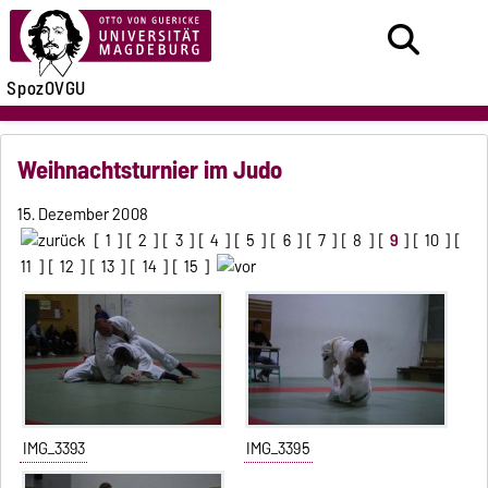
SpozOVGU
Weihnachtsturnier im Judo
15. Dezember 2008
[
1
] [
2
] [
3
] [
4
] [
5
] [
6
] [
7
] [
8
] [
9
] [
10
] [
11
] [
12
] [
13
] [
14
] [
15
]
IMG_3393
IMG_3395