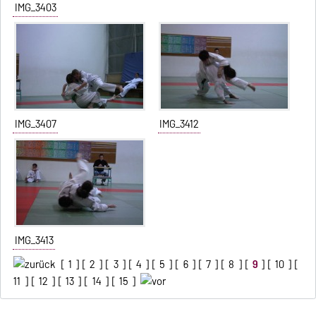
IMG_3403
IMG_3407
IMG_3412
IMG_3413
[
1
] [
2
] [
3
] [
4
] [
5
] [
6
] [
7
] [
8
] [
9
] [
10
] [
11
] [
12
] [
13
] [
14
] [
15
]