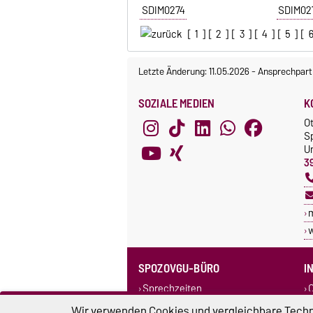
SDIM0274
SDIM02
[
1
] [
2
] [
3
] [
4
] [
5
] [
Letzte Änderung: 11.05.2026
-
Ansprechpart
SOZIALE MEDIEN
K
O
S
Un
3
SPOZOVGU-BÜRO
I
Sprechzeiten
C
Team SpozOVGU
Wir verwenden Cookies und vergleichbare Techno