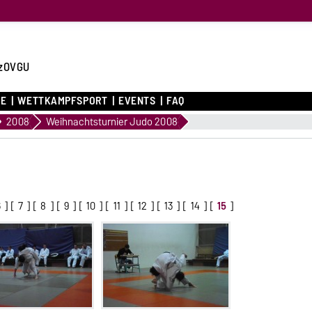
zOVGU
CE
WETTKAMPFSPORT
EVENTS
FAQ
2008
Weihnachtsturnier Judo 2008
6
] [
7
] [
8
] [
9
] [
10
] [
11
] [
12
] [
13
] [
14
] [
15
]