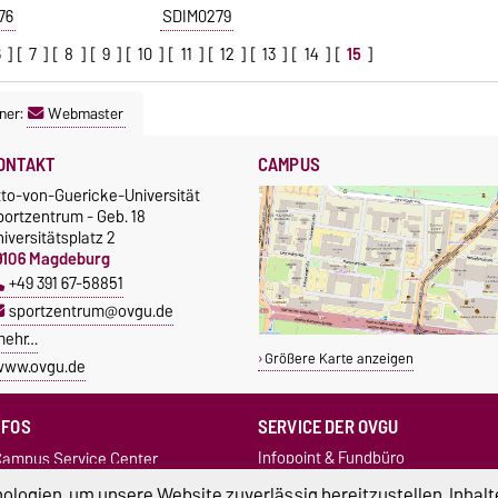
76
SDIM0279
6
] [
7
] [
8
] [
9
] [
10
] [
11
] [
12
] [
13
] [
14
] [
15
]
ner:
Webmaster
ONTAKT
CAMPUS
tto-von-Guericke-Universität
portzentrum - Geb. 18
iversitätsplatz 2
9106 Magdeburg
+49 391 67-58851
sportzentrum@ovgu.de
mehr…
Größere Karte anzeigen
www.ovgu.de
NFOS
SERVICE DER OVGU
Infopoint & Fundbüro
ampus Service Center
+49 391 67-54444
Studentenwerk
logien, um unsere Website zuverlässig bereitzustellen, Inhalt