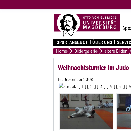
Spo
SPORTANGEBOT
ÜBER UNS
SERVI
Home
Bildergalerie
ältere Bilder
Weihnachtsturnier im Judo
15. Dezember 2008
[
1
] [
2
] [
3
] [
4
] [
5
] [