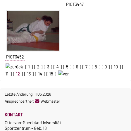
PICT3447
PICT3452
[
1
] [
2
] [
3
] [
4
] [
5
] [
6
] [
7
] [
8
] [
9
] [
10
] [
11
] [
12
] [
13
] [
14
] [
15
]
Letzte Änderung: 11.05.2026
Ansprechpartner:
Webmaster
KONTAKT
Otto-von-Guericke-Universität
Sportzentrum - Geb. 18