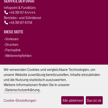
SERVICE DER OVGU
Infopoint & Fundbüro
+49 391 67-54444
Betriebs- und Stördienst
+49 391 67-51118
DIESE SEITE
Vorlesen
Drucken
Permalink
Weiterempfehlen
Impressum
Wir verwenden Cookies und vergleichbare Technologien, um
unsere Website zuverlässig bereitzustellen, Inhalte einzubinden
Datenschutz
und die Nutzung statistisch auszuwerten.
Weitere Informationen finden Sie in unserer
Barrierefreiheit
Datenschutzerklärung
.
Cookie-Einstellungen
Cookie-Einstellungen
Alle ablehnen
Das ist ok
Sitemap