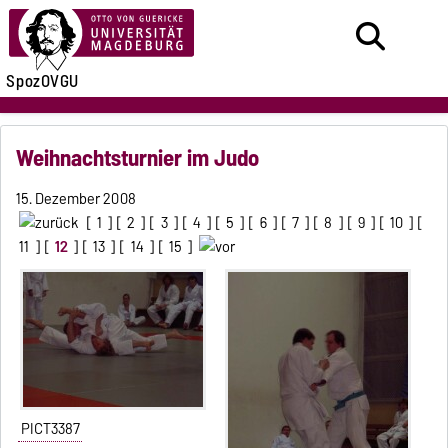
SpozOVGU
Weihnachtsturnier im Judo
15. Dezember 2008
[
1
] [
2
] [
3
] [
4
] [
5
] [
6
] [
7
] [
8
] [
9
] [
10
] [
11
] [
12
] [
13
] [
14
] [
15
]
PICT3387