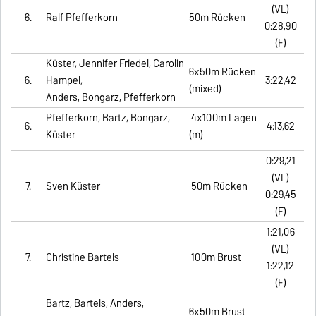
(VL)
6.
Ralf Pfefferkorn
50m Rücken
0:28,90
(F)
Küster, Jennifer Friedel, Carolin
6x50m Rücken
6.
Hampel,
3:22,42
(mixed)
Anders, Bongarz, Pfefferkorn
Pfefferkorn, Bartz, Bongarz,
4x100m Lagen
6.
4:13,62
Küster
(m)
0:29,21
(VL)
7.
Sven Küster
50m Rücken
0:29,45
(F)
1:21,06
(VL)
7.
Christine Bartels
100m Brust
1:22,12
(F)
Bartz, Bartels, Anders,
6x50m Brust