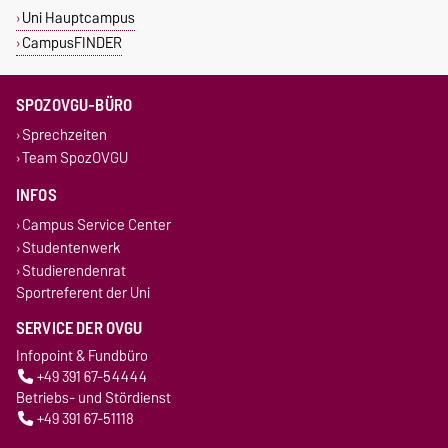
Uni Hauptcampus
CampusFINDER
SPOZOVGU-BÜRO
Sprechzeiten
Team SpozOVGU
INFOS
Campus Service Center
Studentenwerk
Studierendenrat
Sportreferent der Uni
SERVICE DER OVGU
Infopoint & Fundbüro
+49 391 67-54444
Betriebs- und Stördienst
+49 391 67-51118