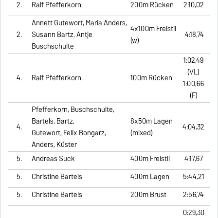
2.
Ralf Pfefferkorn
200m Rücken
2:10,02
Annett Gutewort, Maria Anders,
4x100m Freistil
2.
Susann Bartz, Antje
4:18,74
(w)
Buschschulte
1:02,49
(VL)
4.
Ralf Pfefferkorn
100m Rücken
1:00,66
(F)
Pfefferkorn, Buschschulte,
Bartels, Bartz,
8x50m Lagen
4.
4:04,32
Gutewort, Felix Bongarz,
(mixed)
Anders, Küster
5.
Andreas Suck
400m Freistil
4:17,67
5.
Christine Bartels
400m Lagen
5:44,21
5.
Christine Bartels
200m Brust
2:56,74
0:29,30