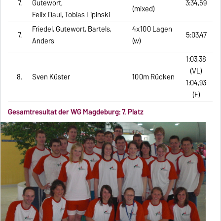
7.
Gutewort,
3:34,59
(mixed)
Felix Daul, Tobias Lipinski
Friedel, Gutewort, Bartels,
4x100 Lagen
7.
5:03,47
Anders
(w)
1:03,38
(VL)
8.
Sven Küster
100m Rücken
1:04,93
(F)
Gesamtresultat der WG Magdeburg: 7. Platz