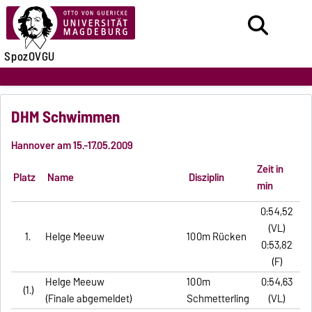
SpozOVGU
DHM Schwimmen
Hannover am 15.-17.05.2009
Zeit in
Platz
Name
Disziplin
min
0:54,52
(VL)
1.
Helge Meeuw
100m Rücken
0:53,82
(F)
Helge Meeuw
100m
0:54,63
(1.)
(Finale abgemeldet)
Schmetterling
(VL)