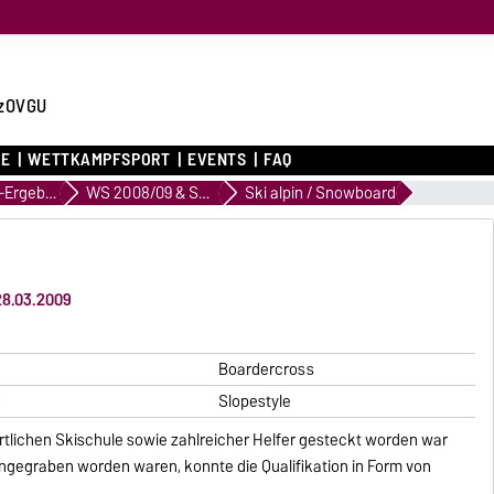
zOVGU
CE
WETTKAMPFSPORT
EVENTS
FAQ
Archiv WK-Ergebnisse
WS 2008/09 & SS 2009
Ski alpin / Snowboard
28.03.2009
Boardercross
r
Slopestyle
örtlichen Skischule sowie zahlreicher Helfer gesteckt worden war
eingegraben worden waren, konnte die Qualifikation in Form von