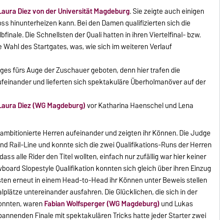
Laura Diez von der Universität Magdeburg
. Sie zeigte auch einigen
ss hinunterheizen kann. Bei den Damen qualifizierten sich die
finale. Die Schnellsten der Quali hatten in ihren Viertelfinal- bzw.
ie Wahl des Startgates, was, wie sich im weiteren Verlauf
niges fürs Auge der Zuschauer geboten, denn hier trafen die
aufeinander und lieferten sich spektakuläre Überholmanöver auf der
Laura Diez (WG Magdeburg)
vor Katharina Haenschel und Lena
8 ambitionierte Herren aufeinander und zeigten ihr Können. Die Judge
 und Rail-Line und konnte sich die zwei Qualifikations-Runs der Herren
ss alle Rider den Titel wollten, einfach nur zufällig war hier keiner
board Slopestyle Qualifikation konnten sich gleich über ihren Einzug
ussten erneut in einem Head-to-Head ihr Können unter Beweis stellen
lplätze untereinander ausfahren. Die Glücklichen, die sich in der
onnten, waren
Fabian Wolfsperger (WG Magdeburg)
und Lukas
nnenden Finale mit spektakulären Tricks hatte jeder Starter zwei