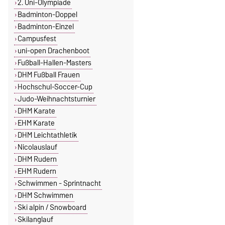
2. Uni-Olympiade
Badminton-Doppel
Badminton-Einzel
Campusfest
uni-open Drachenboot
Fußball-Hallen-Masters
DHM Fußball Frauen
Hochschul-Soccer-Cup
Judo-Weihnachtsturnier
DHM Karate
EHM Karate
DHM Leichtathletik
Nicolauslauf
DHM Rudern
EHM Rudern
Schwimmen - Sprintnacht
DHM Schwimmen
Ski alpin / Snowboard
Skilanglauf