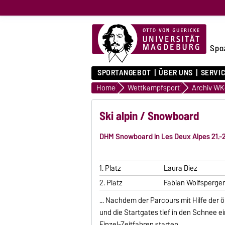
Spo
SPORTANGEBOT
ÜBER UNS
SERVI
Home
Wettkampfsport
Ski alpin / Snowboard
DHM Snowboard in Les Deux Alpes 21.-
1. Platz
Laura Diez
2. Platz
Fabian Wolfsperge
... Nachdem der Parcours mit Hilfe der 
und die Startgates tief in den Schnee 
Einzel-Zeitfahren starten.