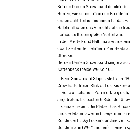
Bei den Damen Snowboard dominierte
Herren, wie schnell man den Boardercro
ersten acht Teilnehmerinnen für das Halb
Halbfinalläufen das Anrecht auf die fre
herausstellte, ein großer Vorteil war.
In den Viertel- und Halbfinals wurde ei
qualifizierten Teilnehmer in 4er Heats 
Strecke.
Bei den Damen Snowboard siegte also
Kattenbeck (beide WG Köln). ...
... Beim Snowboard Slopestyle traten 1
Crew hatte freien Blick auf die Kicker-
in Ruhe anschauen. Man merkte gleich, da
angetreten. Die besten 5 Rider der Snow
ins Finale freuen. Die Plätze 6 bis 9 m
und die letzten zwei heiß begehrten Fina
Runde der Lucky Looser durchsetzen k
Sundermann (WG München). In einem spa