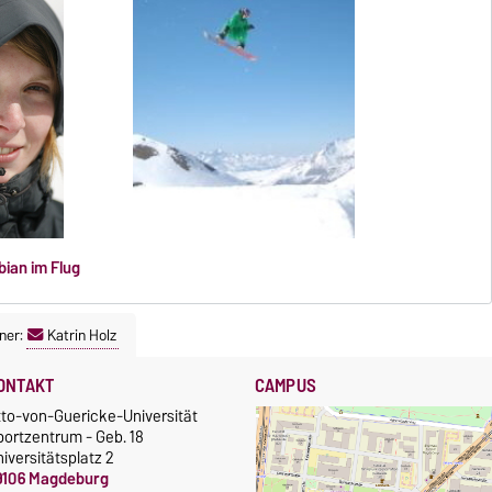
m Flug
ner:
Katrin Holz
ONTAKT
CAMPUS
tto-von-Guericke-Universität
portzentrum - Geb. 18
iversitätsplatz 2
9106 Magdeburg