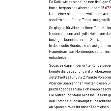
Da Raik, wie es sich für einen fleißige
hatte, begann das Abenteuer am
15.07.
Nach einer nicht enden wollenden Anreis
sondern auch für die Teams aufgestell
So ging es für Alice mit ihren Teamkoll
Niedersachsen und Lydia Holler von der 
besiegen konnten, an den Start.
In der zweite Runde, die sie aufgrund
Frauenteam aus Montenegro schon ins Fin
entscheiden.
Sodas es dann in der dritte Runde gege
konnte die Begegnung mit 3:1 überzeug
Jetzt hieß es für Sina 2 Punkte Vorspru
Aber die Spanierinnen wollten diesen 
präziser, sodass Sina sich knapp gesc
Die Aufregung stand Alice ins Gesicht g
den Entscheidungskampf zu beschreiten. 
an Spanien. Was für unser Team einen 