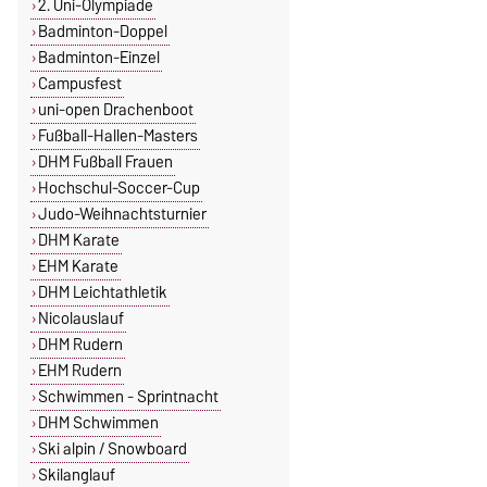
2. Uni-Olympiade
Badminton-Doppel
Badminton-Einzel
Campusfest
uni-open Drachenboot
Fußball-Hallen-Masters
DHM Fußball Frauen
Hochschul-Soccer-Cup
Judo-Weihnachtsturnier
DHM Karate
EHM Karate
DHM Leichtathletik
Nicolauslauf
DHM Rudern
EHM Rudern
Schwimmen - Sprintnacht
DHM Schwimmen
Ski alpin / Snowboard
Skilanglauf