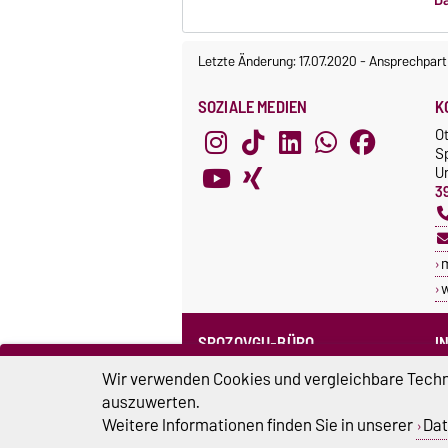
Letzte Änderung: 17.07.2020
-
Ansprechpart
SOZIALE MEDIEN
K
O
S
Un
3
SPOZOVGU-BÜRO
I
Sprechzeiten
C
Wir verwenden Cookies und vergleichbare Techno
Team SpozOVGU
auszuwerten.
S
Weitere Informationen finden Sie in unserer
Dat
Sp