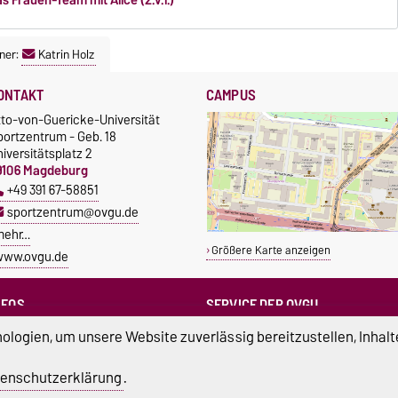
ner:
Katrin Holz
ONTAKT
CAMPUS
tto-von-Guericke-Universität
portzentrum - Geb. 18
iversitätsplatz 2
9106 Magdeburg
+49 391 67-58851
sportzentrum@ovgu.de
mehr…
Größere Karte anzeigen
www.ovgu.de
NFOS
SERVICE DER OVGU
Infopoint & Fundbüro
ampus Service Center
logien, um unsere Website zuverlässig bereitzustellen, Inhalt
+49 391 67-54444
Studentenwerk
Betriebs- und Stördienst
tudierendenrat
enschutzerklärung
.
+49 391 67-51118
ortreferent der Uni