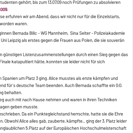
n Studenten gehört, bis zum 13.07.09 noch Prüfungen zu absolvieren
2009
.
e erfuhren wir am Abend, dass wir nicht nur für die Einzelstarts,
t worden waren.
eginnen Bernada Bilic - WG Mannheim, Sina Selter - Polizeiakademie
Uni Leipzig als erstes gegen die Frauen aus Polen, die sie souverän
 von günstigen Listenzusammenstellungen durch einen Sieg gegen das
ale katapultiert hätte, konnten sie leider nicht für sich
n Spanien um Platz 3 ging. Alice musstes als erste kämpfen und
end für´s deutsche Team beenden. Auch Bernada schaffte ein 0:0.
ng behalten.
Sieg auch mit nach Hause nehmen und waren in ihren Techniken
hlagen geben musste.
eschrieben. Da ein Punktegleichstand herrschte, hatte sie die Ehre
Obwohl Alice alles gab, zauberte, kämpfte... ging der 3. Platz leider
unglaublichen 5.Platz auf der Europäischen Hochschulmeisterschaft