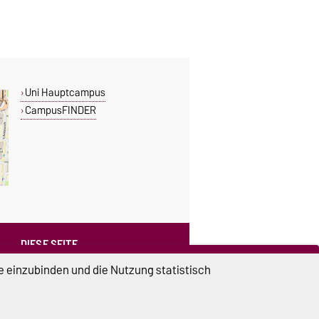
Uni Hauptcampus
CampusFINDER
DIESE SEITE
Vorlesen
e einzubinden und die Nutzung statistisch
Drucken
Permalink
Weiterempfehlen