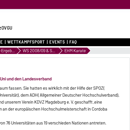
zOVGU
CE
WETTKAMPFSPORT
EVENTS
FAQ
Archiv WK-Ergebnisse
WS 2008/09 & SS 2009
EHM Karate
 Uni und den Landesverband
um fassen. Sie hatten es wirklich mit der Hilfe der SPOZ(
niversität), dem ADH( Allgemeiner Deutscher Hochschulverband),
d unserem Verein KDVZ Magdeburg e. V. geschafft ,eine
 um an der europäischen Hochschulmeisterschaft in Cordoba
on 76 Universitäten aus 19 verschieden Nationen antreten.