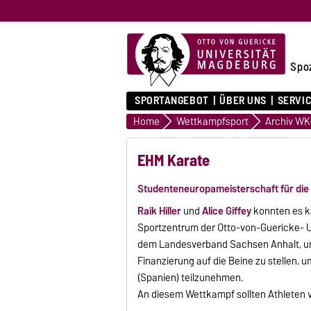
Spo
SPORTANGEBOT
ÜBER UNS
SERVI
Home
Wettkampfsport
EHM Karate
Studenteneuropameisterschaft für die
Raik Hiller
und
Alice Giffey
konnten es ka
Sportzentrum der Otto-von-Guericke- U
dem Landesverband Sachsen Anhalt, un
Finanzierung auf die Beine zu stellen,
(Spanien) teilzunehmen.
An diesem Wettkampf sollten Athleten v