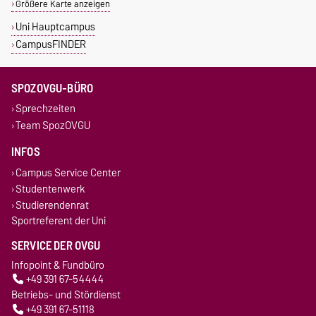
Größere Karte anzeigen
Uni Hauptcampus
CampusFINDER
SPOZOVGU-BÜRO
Sprechzeiten
Team SpozOVGU
INFOS
Campus Service Center
Studentenwerk
Studierendenrat
Sportreferent der Uni
SERVICE DER OVGU
Infopoint & Fundbüro
+49 391 67-54444
Betriebs- und Stördienst
+49 391 67-51118