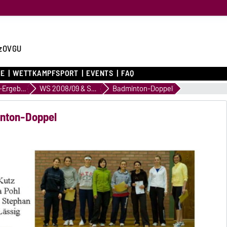
zOVGU
CE
WETTKAMPFSPORT
EVENTS
FAQ
Archiv WK-Ergebnisse
WS 2008/09 & SS 2009
Badminton-Doppel
inton-Doppel