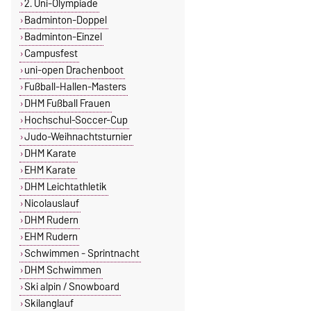
2. Uni-Olympiade
Badminton-Doppel
Badminton-Einzel
Campusfest
uni-open Drachenboot
Fußball-Hallen-Masters
DHM Fußball Frauen
Hochschul-Soccer-Cup
Judo-Weihnachtsturnier
DHM Karate
EHM Karate
DHM Leichtathletik
Nicolauslauf
DHM Rudern
EHM Rudern
Schwimmen - Sprintnacht
DHM Schwimmen
Ski alpin / Snowboard
Skilanglauf