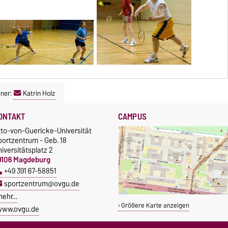
ner:
Katrin Holz
ONTAKT
CAMPUS
tto-von-Guericke-Universität
portzentrum - Geb. 18
iversitätsplatz 2
9106 Magdeburg
+49 391 67-58851
sportzentrum@ovgu.de
mehr…
Größere Karte anzeigen
www.ovgu.de