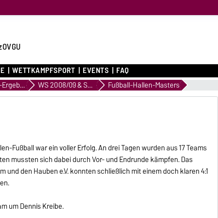
zOVGU
CE
WETTKAMPFSPORT
EVENTS
FAQ
Archiv WK-Ergebnisse
WS 2008/09 & SS 2009
Fußball-Hallen-Masters
llen-Fußball war ein voller Erfolg. An drei Tagen wurden aus 17 Teams
zierten mussten sich dabei durch Vor- und Endrunde kämpfen. Das
 und den Hauben e.V. konnten schließlich mit einem doch klaren 4:1
en.
am um Dennis Kreibe.