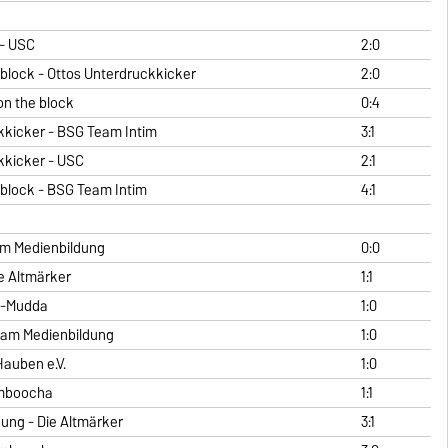
- USC
2:0
block - Ottos Unterdruckkicker
2:0
on the block
0:4
kkicker - BSG Team Intim
3:1
kkicker - USC
2:1
 block - BSG Team Intim
4:1
m Medienbildung
0:0
 Altmärker
1:1
 - Dai-Mudda
1:0
am Medienbildung
1:0
Hauben e.V.
1:0
mboocha
1:1
ung - Die Altmärker
3:1