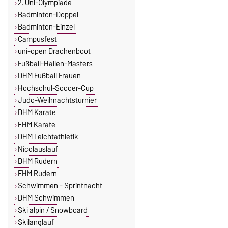
2. Uni-Olympiade
Badminton-Doppel
Badminton-Einzel
Campusfest
uni-open Drachenboot
Fußball-Hallen-Masters
DHM Fußball Frauen
Hochschul-Soccer-Cup
Judo-Weihnachtsturnier
DHM Karate
EHM Karate
DHM Leichtathletik
Nicolauslauf
DHM Rudern
EHM Rudern
Schwimmen - Sprintnacht
DHM Schwimmen
Ski alpin / Snowboard
Skilanglauf