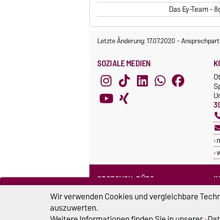
Das Ey-Team - 8g
Letzte Änderung: 17.07.2020
-
Ansprechpart
SOZIALE MEDIEN
K
O
S
Un
3
SPOZOVGU-BÜRO
I
Sprechzeiten
C
Wir verwenden Cookies und vergleichbare Techno
Team SpozOVGU
auszuwerten.
S
Weitere Informationen finden Sie in unserer
Dat