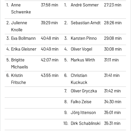
1.
Anne
37:58 min
1.
André Sommer
27:23 min
Schwenke
2.
Julienne
39:29 min
2.
Sebastian Arndt
28:26 min
Knolle
3.
Eva Bollmann
40:48 min
3.
Karsten Pinno
29:08 min
4.
Erika Gleisner
40:49 min
4.
Oliver Vogel
30:08 min
5.
Brigitte
42:07 min
5.
Markus Wirth
31:11 min
Michaelis
6.
Kristin
43:55 min
6.
Christian
31:41 min
Fritsche
Kuckuck
7.
Oliver Gryczka
31:42 min
8.
Falko Zeise
34:30 min
9.
Jörg Ittenson
35:01 min
10.
Dirk Schablinski
35:31 min