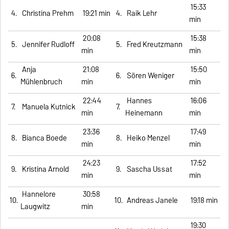
15:33
4.
Christina Prehm
19:21 min
4.
Raik Lehr
min
20:08
15:38
5.
Jennifer Rudloff
5.
Fred Kreutzmann
min
min
Anja
21:08
15:50
6.
6.
Sören Weniger
Mühlenbruch
min
min
22:44
Hannes
16:06
7.
Manuela Kutnick
7.
min
Heinemann
min
23:36
17:49
8.
Bianca Boede
8.
Heiko Menzel
min
min
24:23
17:52
9.
Kristina Arnold
9.
Sascha Ussat
min
min
Hannelore
30:58
10.
10.
Andreas Janele
19:18 min
Laugwitz
min
19:30