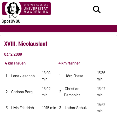
SpozOVGU
XVIII. Nicolauslauf
03.12.2008
4 km Frauen
4 km Männer
18:04
13:36
1.
Lena Jaschob
1.
Jörg Friese
min
min
18:42
Christian
13:42
2.
Corinna Berg
2.
min
Damboldt
min
15:32
3.
Livia Friedrich
19:15 min
3.
Lothar Schulz
min